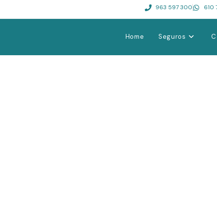
963 597 300
610 
Home
Seguros
C
rsonas asegurando lo que d
eguros, lo importante no es solo lo q
lado cuando realmente lo necesites