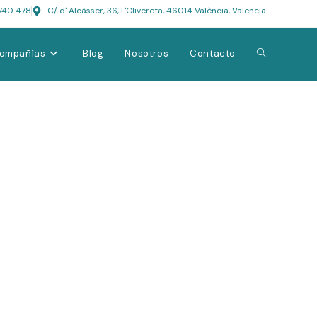
740 478
C/ d' Alcàsser, 36, L'Olivereta, 46014 València, Valencia
ompañías
Blog
Nosotros
Contacto
e verdad importa
ue aseguras, sino quién está a tu