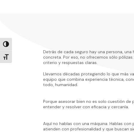
Alternar alto contraste
Detrás de cada seguro hay una persona, una h
concreta. Por eso, no ofrecemos sólo póliz
Alternar tamaño de letra
criterio y respuestas claras.
Llevamos décadas protegiendo lo que más val
equipo que combina experiencia técnica, cono
todo, humanidad.
Porque asesorar bien no es solo cuestión de p
entender y resolver con eficacia y cercanía.
Aquí no hablas con una máquina. Hablas con p
atienden con profesionalidad y que buscan sie